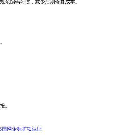
规范编码习惯，减少后期修复成本。
。
报。
S国网企标扩项认证